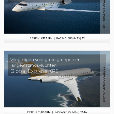
BEREIK:
4725 NM
| PASSAGIERS (MAX):
12
Vliegtuigen voor grote groepen en
langeafstandsvluchten
Global Express XRS
BEREIK:
11,000KM
| PASSAGIERS (MAX):
12-14