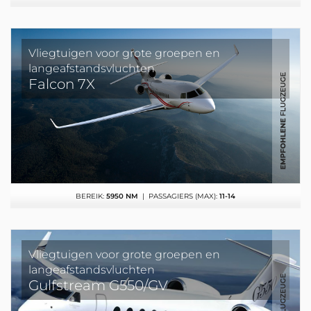
Vliegtuigen voor grote groepen en
langeafstandsvluchten
Falcon 7X
BEREIK:
5950 NM
| PASSAGIERS (MAX):
11-14
Vliegtuigen voor grote groepen en
langeafstandsvluchten
Gulfstream G550/GV