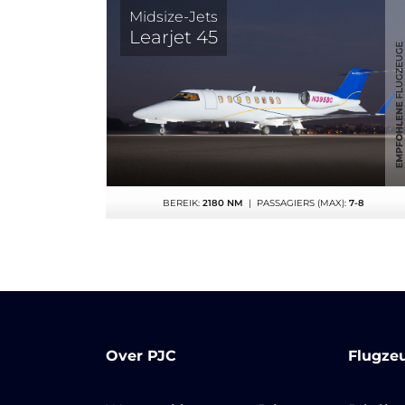
Midsize-Jets
Learjet 45
BEREIK:
2180 NM
| PASSAGIERS (MAX):
7-8
Over PJC
Flugze