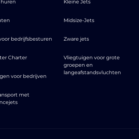
t huren
Kleine Jets
nten
Midsize-Jets
voor bedrijfsbesturen
Zware jets
ter Charter
Vliegtuigen voor grote
groepen en
langeafstandsvluchten
igen voor bedrijven
ansport met
ncejets