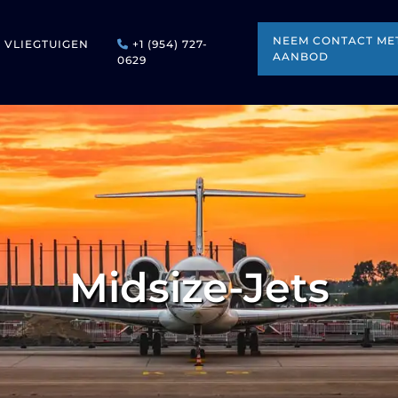
NEEM CONTACT MET
VLIEGTUIGEN
+1 (954) 727-
AANBOD
0629
Midsize-Jets