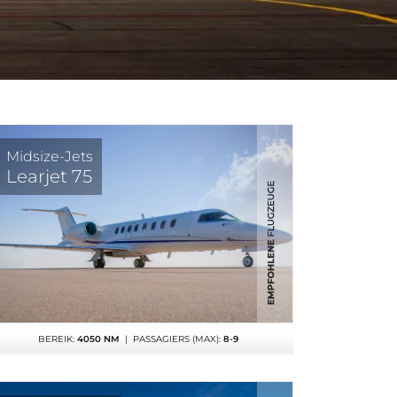
Midsize-Jets
Learjet 75
BEREIK:
4050 NM
| PASSAGIERS (MAX):
8-9