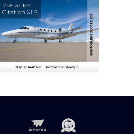
Midsize-Jets
Citation XLS
BEREIK:
1440 NM
| PASSAGIERS (MAX):
8