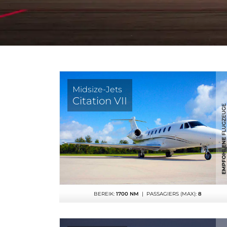
Midsize-Jets
Citation VII
BEREIK:
1700 NM
| PASSAGIERS (MAX):
8