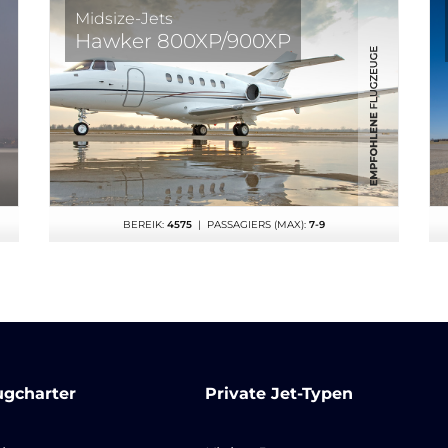
Midsize-Jets
Hawker 800XP/900XP
BEREIK:
4575
| PASSAGIERS (MAX):
7-9
ugcharter
Private Jet-Typen