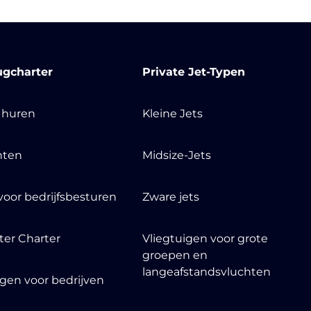
ugcharter
Private Jet-Typen
t huren
Kleine Jets
nten
Midsize-Jets
voor bedrijfsbesturen
Zware jets
ter Charter
Vliegtuigen voor grote
groepen en
langeafstandsvluchten
igen voor bedrijven