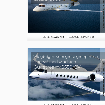
BEREIK:
4725 NM
| PASSAGIERS (MAX):
12
Vliegtuigen voor grote groepen en
langeafstandsvluchten
Gulfstream G550/GV
BEREIK:
6750 NM
| PASSAGIERS (MAX):
14