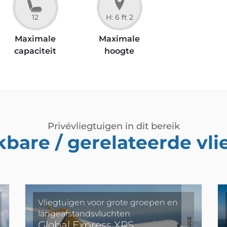
12
H: 6 ft 2
Maximale
Maximale
capaciteit
hoogte
Privévliegtuigen in dit bereik
kbare / gerelateerde vl
Vliegtuigen voor grote groepen en
langeafstandsvluchten
Global Express XRS