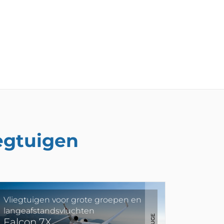
iegtuigen
Vliegtuigen voor grote groepen en
langeafstandsvluchten
Falcon 7X