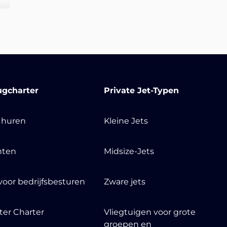
ugcharter
Private Jet-Typen
t huren
Kleine Jets
nten
Midsize-Jets
voor bedrijfsbesturen
Zware jets
ter Charter
Vliegtuigen voor grote
groepen en