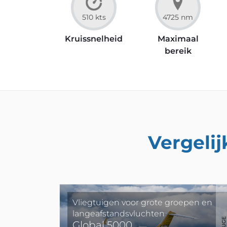
510 kts
4725 nm
Kruissnelheid
Maximaal
bereik
Vergelij
Vliegtuigen voor grote groepen en
langeafstandsvluchten
Global 5000