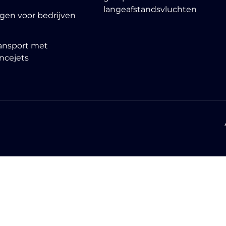
langeafstandsvluchten
igen voor bedrijven
ansport met
ncejets