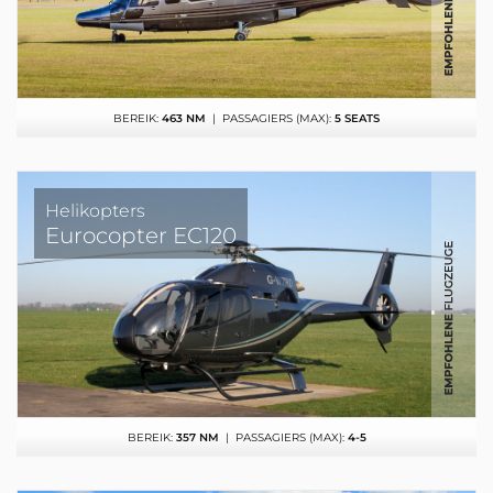
BEREIK:
463 NM
| PASSAGIERS (MAX):
5 SEATS
Helikopters
Eurocopter EC120
BEREIK:
357 NM
| PASSAGIERS (MAX):
4-5