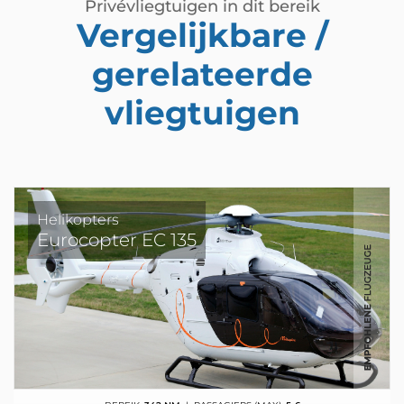
Privévliegtuigen in dit bereik
Vergelijkbare /
gerelateerde
vliegtuigen
Helikopters
Eurocopter EC 135