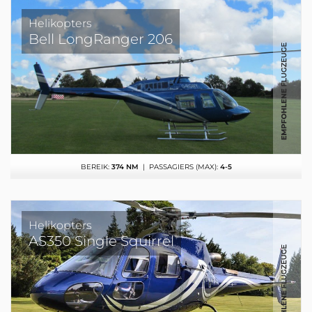
Helikopters
Bell LongRanger 206
BEREIK:
374 NM
| PASSAGIERS (MAX):
4-5
Helikopters
AS350 Single Squirrel