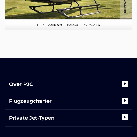
BEREIK:
356 NM
| PASSAGIERS (MAX):
4
Over PJC
Flugzeugcharter
Private Jet-Typen