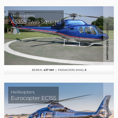
Helikopters
AS355 Twin Squirrel
BEREIK:
437 NM
| PASSAGIERS (MAX):
5
Helikopters
Eurocopter EC155