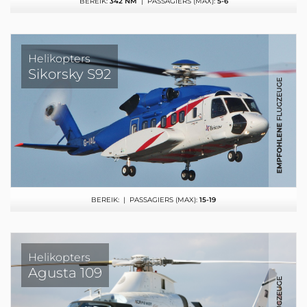
BEREIK:
342 NM
| PASSAGIERS (MAX):
5-6
Helikopters
Sikorsky S92
BEREIK:
| PASSAGIERS (MAX):
15-19
Helikopters
Agusta 109