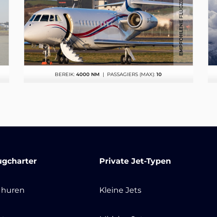
BEREIK:
4000 NM
| PASSAGIERS (MAX):
10
ugcharter
Private Jet-Typen
t huren
Kleine Jets