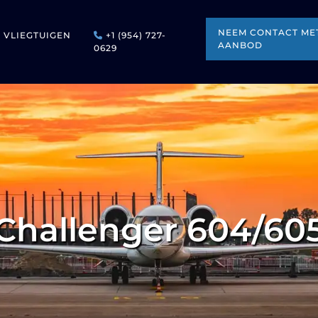
NEEM CONTACT MET
VLIEGTUIGEN
+1 (954) 727-
AANBOD
0629
Challenger 604/60