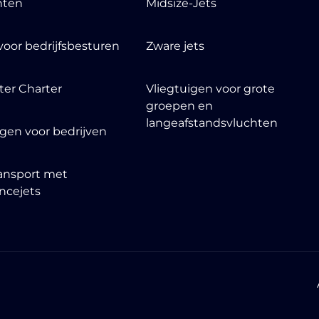
nten
Midsize-Jets
voor bedrijfsbesturen
Zware jets
ter Charter
Vliegtuigen voor grote
groepen en
langeafstandsvluchten
igen voor bedrijven
ansport met
ncejets