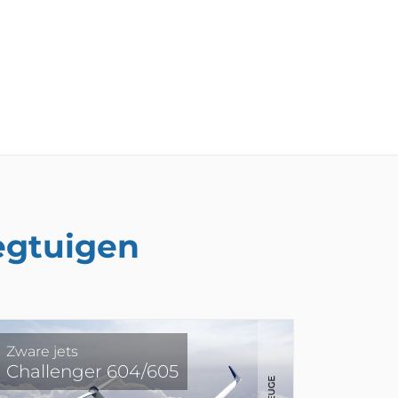
iegtuigen
Zware jets
Challenger 604/605