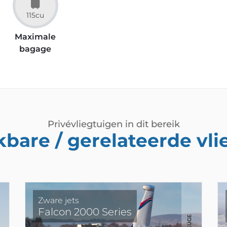
115cu
Maximale
bagage
Privévliegtuigen in dit bereik
kbare / gerelateerde vl
Zware jets
Falcon 2000 Series