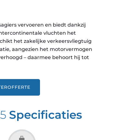
agiers vervoeren en biedt dankzij
ntercontinentale vluchten het
hikt het zakelijke verkeersvliegtuig
statie, aangezien het motorvermogen
 verhoogd – daarmee behoort hij tot
TEROFFERTE
05
Specificaties