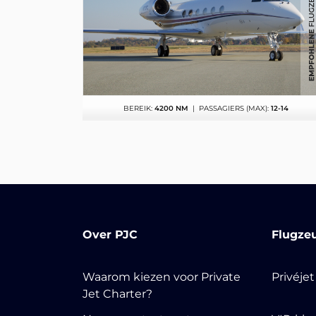
BEREIK:
4200 NM
| PASSAGIERS (MAX):
12-14
Over PJC
Flugze
Waarom kiezen voor Private
Privéje
Jet Charter?