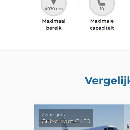
4070 nm
10
Maximaal
Maximale
bereik
capaciteit
Vergelij
Zware jets
Gulfstream G450