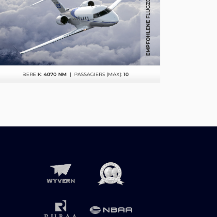
BEREIK:
4070 NM
| PASSAGIERS (MAX):
10