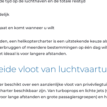
e tijd op de luchthaven en de totale reistijd
elijk
 gaat en komt wanneer u wilt
en, een helikoptercharter is een uitstekende keuze als
verbruggen of meerdere bestemmingen op één dag wilt
et ideaal is voor langere afstanden.
eide vloot van luchtvaart
er beschikt over een aanzienlijke vloot van privévliegtu
harter beschikbaar zijn. Van turboprops en lichte jets (
voor lange afstanden en grote passagiersgroepen) en he