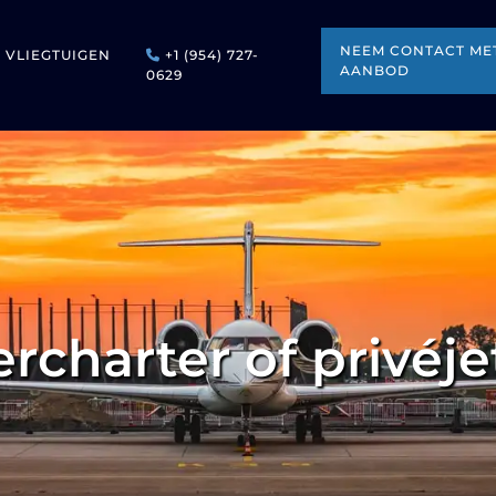
NEEM CONTACT MET
VLIEGTUIGEN
+1 (954) 727-
AANBOD
0629
rcharter of privéj