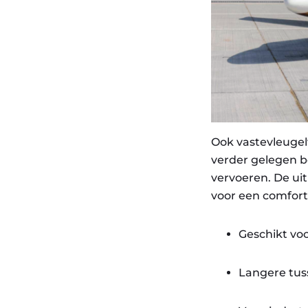
Ook vastevleugelv
verder gelegen 
vervoeren. De ui
voor een comforta
Geschikt voo
Langere tu