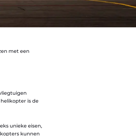
izen met een
lvliegtuigen
helikopter is de
ks unieke eisen,
likopters kunnen