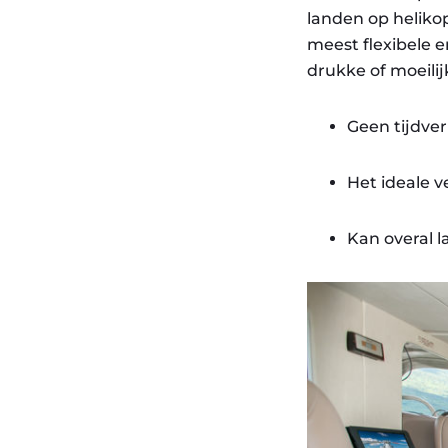
landen op helikop
meest flexibele 
drukke of moeili
Geen tijdverl
Het ideale 
Kan overal 