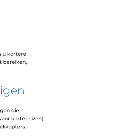
 u kortere
 bereiken,
uigen
igen die
voor korte reizen)
likopters.