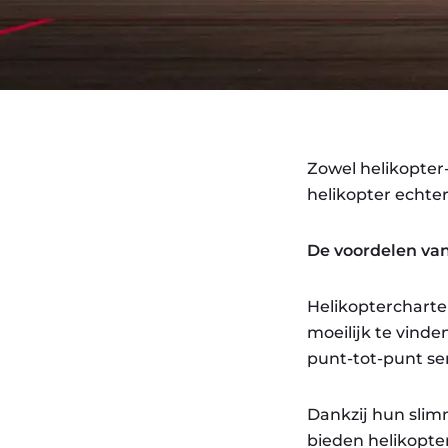
Zowel helikopter-
helikopter echte
De voordelen van
Helikoptercharter
moeilijk te vinde
punt-tot-punt ser
Dankzij hun sli
bieden helikopte