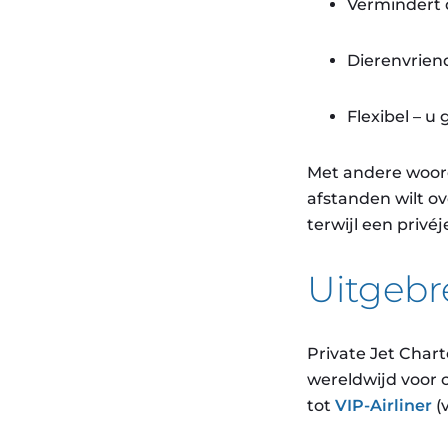
Vermindert d
Dierenvriend
Flexibel – u
Met andere woord
afstanden wilt o
terwijl een privéj
Uitgebr
Private Jet Chart
wereldwijd voor c
tot
VIP-Airliner
(