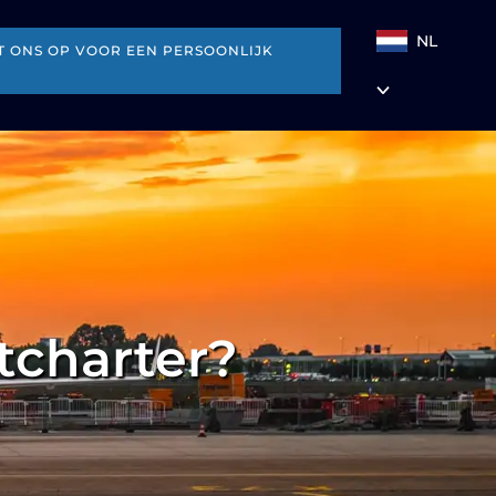
NL
 ONS OP VOOR EEN PERSOONLIJK
etcharter?