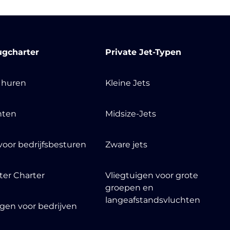
ugcharter
Private Jet-Typen
t huren
Kleine Jets
nten
Midsize-Jets
voor bedrijfsbesturen
Zware jets
ter Charter
Vliegtuigen voor grote
groepen en
langeafstandsvluchten
igen voor bedrijven