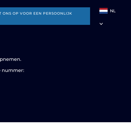
NL
 ONS OP VOOR EEN PERSOONLIJK
 opnemen.
de nummer: