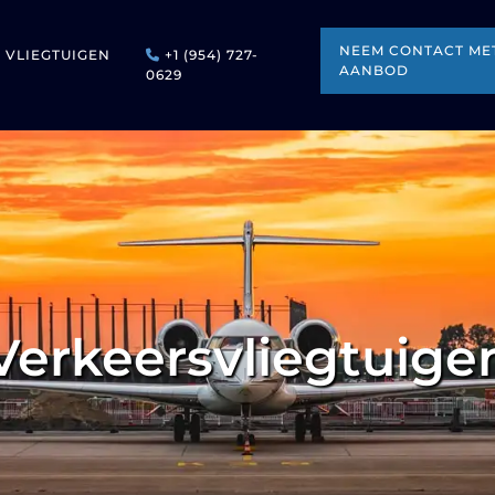
NEEM CONTACT MET
VLIEGTUIGEN
+1 (954) 727-
AANBOD
0629
Verkeersvliegtuige