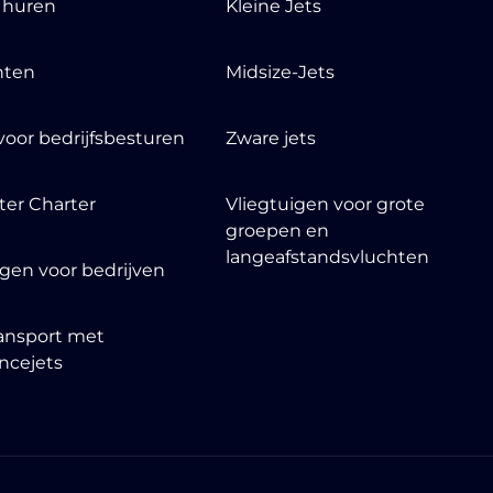
t huren
Kleine Jets
nten
Midsize-Jets
voor bedrijfsbesturen
Zware jets
ter Charter
Vliegtuigen voor grote
groepen en
langeafstandsvluchten
igen voor bedrijven
ansport met
ncejets