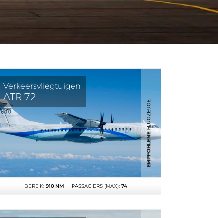
Verkeersvliegtuigen
ATR 72
BEREIK:
910 NM
| PASSAGIERS (MAX):
74