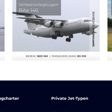
Verkeersvliegtuigen
BAe 146
BEREIK:
1600 NM
| PASSAGIERS (MAX):
80-100
ugcharter
Private Jet-Typen