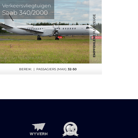
Verkeersvliegtuigen
Saab 340/2000
BEREIK:
| PASSAGIERS (MAX):
32-50